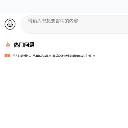
热门问题
1
灵活就业人员的公积金最高贷款限额如何计算？
2
如何查看办件进度（我的办件）？
3
城镇职工社保缴费证明开具及下载？
4
如何通过线上申请医疗费报销？
5
如何在网上预约业务办理?
历史检索